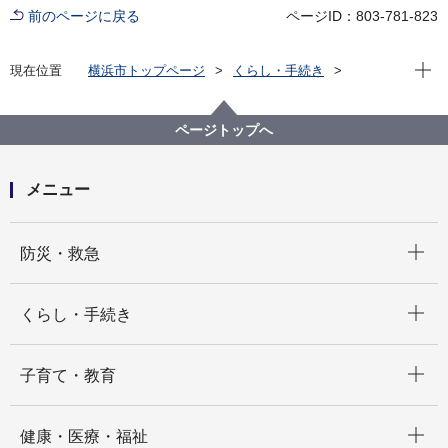
前のページに戻る
ページID：803-781-823
現在位
現在位置
横浜市トップページ
くらし・手続き
まちづくり・環境
都市整備
地区計画・建築協定等
地区計画
各区の地区計画
鶴見区
ページトップへ
メニュー
開く
防災・救急
開く
くらし・手続き
開く
子育て・教育
開く
健康・医療・福祉