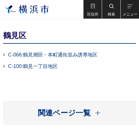
区役所
検索
メニュー
鶴見区
C-066:鶴見潮田・本町通街並み誘導地区
C-100:鶴見一丁目地区
開く
関連ページ一覧