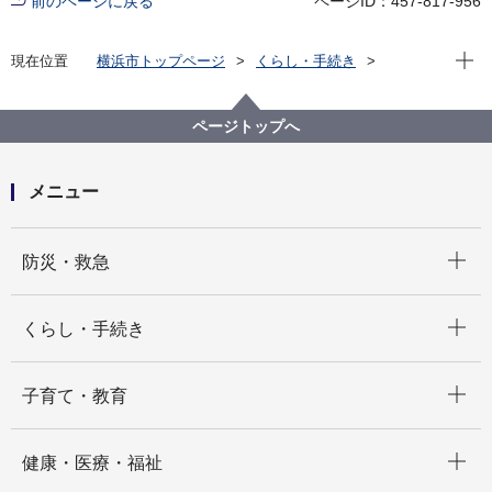
前のページに戻る
ページID：457-817-956
現在位
現在位置
横浜市トップページ
くらし・手続き
まちづくり・環境
都市整備
市街地開発の状況
土地区画整理事業等（地区別）
ページトップへ
旧上瀬谷通信施設地区
新たな交通・新たなインターチェンジ
旧上瀬谷通信施設地区（新たな交通検討事業）
メニュー
開く
防災・救急
開く
くらし・手続き
開く
子育て・教育
開く
健康・医療・福祉