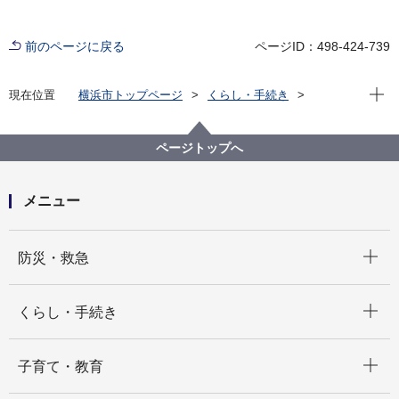
前のページに戻る
ページID：498-424-739
現在位
現在位置
横浜市トップページ
くらし・手続き
まちづくり・環境
都市整備
都市デザイン
横浜市都市美対策審議会
過去の開催状況
横浜市都市美対策審議会の議事録
ページトップへ
第126回横浜市都市美対策審議会議事録（平成31年３
月29日開催）
メニュー
開く
防災・救急
開く
くらし・手続き
開く
子育て・教育