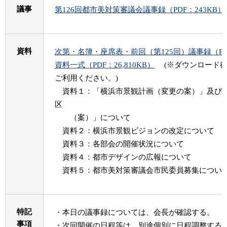
議事
第126回都市美対策審議会議事録（PDF：243KB）
資料
次第・名簿・座席表・前回（第125回）議事録（PDF
資料一式（PDF：26,810KB）
(※ダウンロード後
ご利用ください。)
資料１：「横浜市景観計画（変更の案）」及び「
区
（案）」について
資料２：横浜市景観ビジョンの改定について
資料３：各部会の開催状況について
資料４：都市デザインの広報について
資料５：都市美対策審議会市民委員募集につい
特記
・本日の議事録については、会長が確認する。
事項
・次回開催の日程等は、別途個別に日程調整する