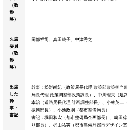
（敬
称
略）
欠席
岡部祥司、真田純子、中津秀之
委員
（敬
称
略）
出席
幹事：松嵜尚紀（政策局長代理 政策部政策担当部
した
局長代理 政策調整部政策課長）、中川理夫（建築
幹
幸治（道路局長代理 計画調整部長）、小林英二（
事・
振興部長）、小池政則（都市整備局長）
書記
書記：堀田和宏（都市整備局企画部長）、嶋田稔
り部長）、梶山祐実（都市整備局都市デザイン室