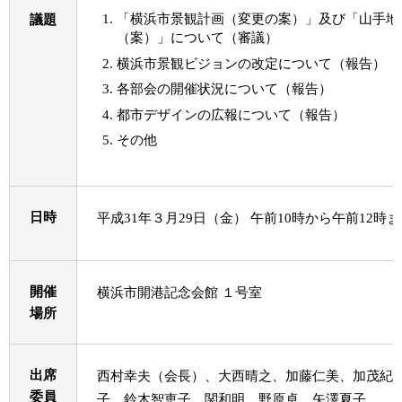
「横浜市景観計画（変更の案）」及び「山手地
議題
（案）」について（審議）
横浜市景観ビジョンの改定について（報告）
各部会の開催状況について（報告）
都市デザインの広報について（報告）
その他
日時
平成31年３月29日（金） 午前10時から午前12時
開催
横浜市開港記念会館 １号室
場所
出席
西村幸夫（会長）、大西晴之、加藤仁美、加茂紀
委員
子、鈴木智恵子、関和明、野原卓、矢澤夏子