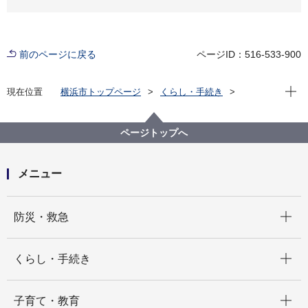
前のページに戻る
ページID：516-533-900
現在位
現在位置
横浜市トップページ
くらし・手続き
まちづくり・環境
みどり・公園
公園
公園をつくる
都市計画公園・緑地の見直しについて
ページトップへ
メニュー
開く
防災・救急
開く
くらし・手続き
開く
子育て・教育