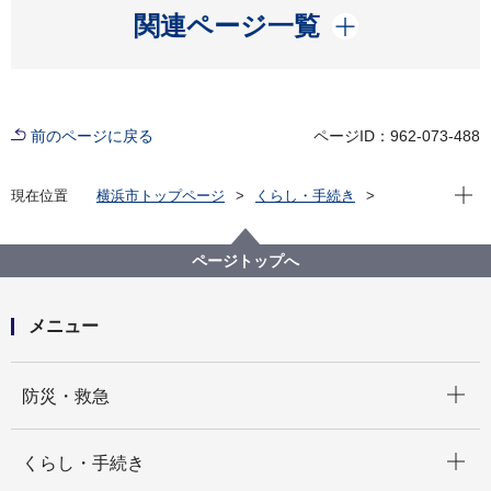
開く
関連ページ一覧
前のページに戻る
ページID：962-073-488
現在位
現在位置
横浜市トップページ
くらし・手続き
まちづくり・環境
みどり・公園
公園
公園の紹介
お花見のできる公園
大倉山公園（港北区）
ページトップへ
メニュー
開く
防災・救急
開く
くらし・手続き