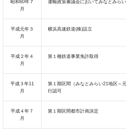
昭和60年７
運輸政策審議会においてみなとみらい
月
平成元年３
横浜高速鉄道(株)設立
月
平成２年４
第１種鉄道事業免許取得
月
平成３年11
第１期区間（みなとみらい21地区～元
月
行認可
平成４年７
第１期区間都市計画決定
月