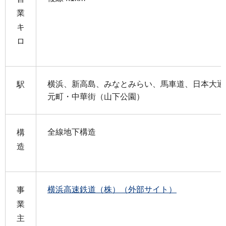
業
キ
ロ
横浜、新高島、みなとみらい、馬車道、日本大通
駅
元町・中華街（山下公園）
全線地下構造
構
造
横浜高速鉄道（株）（外部サイト）
事
業
主