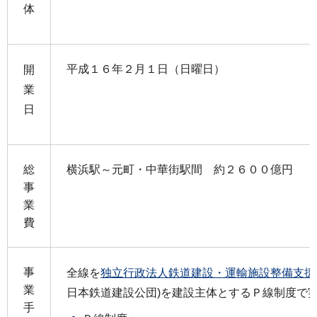
体
平成１６年２月１日（日曜日）
開
業
日
総
横浜駅～元町・中華街駅間 約２６００億円
事
業
費
事
全線を
独立行政法人鉄道建設・運輸施設整備支援
業
日本鉄道建設公団)を建設主体とするＰ線制度で
手