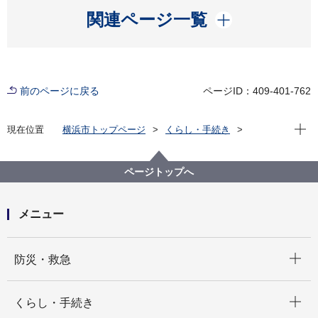
開く
関連ページ一覧
前のページに戻る
ページID：409-401-762
現在位
現在位置
横浜市トップページ
くらし・手続き
まちづくり・環境
交通
鉄道関連施策
みなとみらい線
ページトップへ
メニュー
開く
防災・救急
開く
くらし・手続き