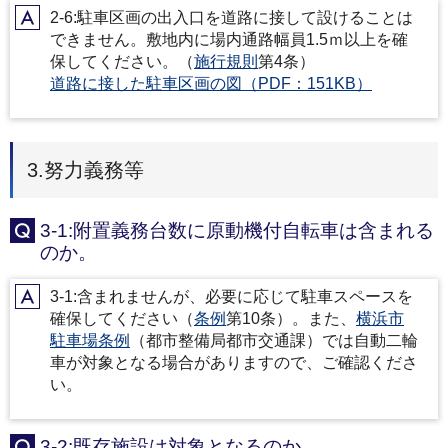
2-6:駐車区画の出入口を道路に接して設けることは
A
できません。敷地内に場内通路幅員1.5ｍ以上を確
保してください。（
施行規則
第4条）
道路に接した駐車区画の図（PDF：151KB）
3.努力義務等
3-1:附置義務台数に原動機付自転車は含まれる
Q
のか。
3-1:含まれませんが、必要に応じて駐車スペースを
A
確保してください（
条例
第10条）。また、
横浜市
駐車場条例
（都市整備局都市交通課）では自動二輪
車が対象となる場合がありますので、ご確認くださ
い。
3-2:既存施設は対象となるのか。
Q