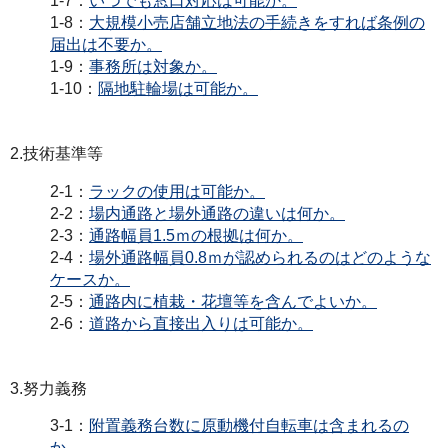
1-7：
いつでも窓口対応は可能か。
1-8：
大規模小売店舗立地法の手続きをすれば条例の
届出は不要か。
1-9：
事務所は対象か。
1-10：
隔地駐輪場は可能か。
2.技術基準等
2-1：
ラックの使用は可能か。
2-2：
場内通路と場外通路の違いは何か。
2-3：
通路幅員1.5ｍの根拠は何か。
2-4：
場外通路幅員0.8ｍが認められるのはどのような
ケースか。
2-5：
通路内に植栽・花壇等を含んでよいか。
2-6：
道路から直接出入りは可能か。
3.努力義務
3-1：
附置義務台数に原動機付自転車は含まれるの
か。