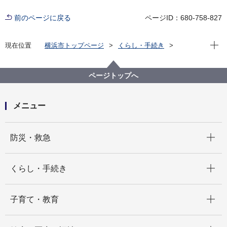
前のページに戻る
ページID：680-758-827
現在位
現在位置
横浜市トップページ
くらし・手続き
まちづくり・環境
交通
自転車
自転車駐車場の附置等について
附置条例に関するよくある質問と回答
ページトップへ
メニュー
開く
防災・救急
開く
くらし・手続き
開く
子育て・教育
開く