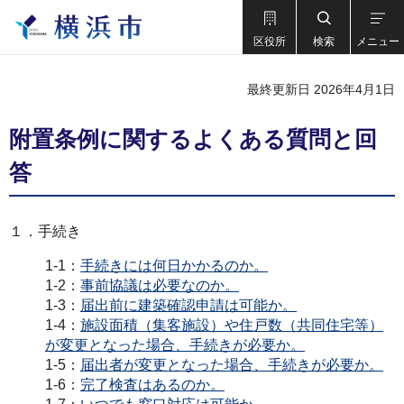
区役所
検索
メニュー
最終更新日 2026年4月1日
附置条例に関するよくある質問と回
答
１．手続き
1-1：
手続きには何日かかるのか。
1-2：
事前協議は必要なのか。
1-3：
届出前に建築確認申請は可能か。
1-4：
施設面積（集客施設）や住戸数（共同住宅等）
が変更となった場合、手続きが必要か。
1-5：
届出者が変更となった場合、手続きが必要か。
1-6：
完了検査はあるのか。