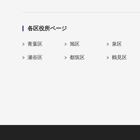
各区役所ページ
青葉区
旭区
泉区
瀬谷区
都筑区
鶴見区