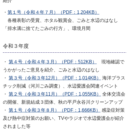
紹介
・
第１号（令和４年７月）（PDF：1,204KB）
各種表彰の受賞、ホタル観賞会、ごみと水辺のはなし
「排水溝に捨てたごみの行方」、環境月間
令和３年度
・
第４号（令和４年３月）（PDF：512KB）
現地確認で
うかがったご意見を紹介、ごみと水辺のはなし
・
第３号（令和３年12月）（PDF：1,014KB）
海洋プラス
チック削減（河川ごみ調査）、水辺愛護会関連イベント
・
第２号（令和３年11月）（PDF：1,055KB）
全体交流会
の開催、新規結成３団体、秋の平戸永谷川クリーンアップ
・
第１号（令和３年８月）（PDF：1,666KB）
感染症対策
及び熱中症対策のお願い、TVやラジオで水辺愛護会が紹介
されました等