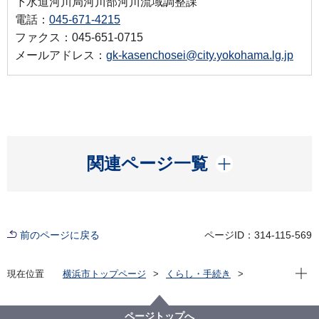
下水道河川局河川部河川流域調整課
電話：
045-671-4215
ファクス：045-651-0715
メールアドレス：
gk-kasenchosei@city.yokohama.lg.jp
開く
関連ページ一覧
前のページに戻る
ページID：314-115-569
現在位
現在位置
横浜市トップページ
くらし・手続き
まちづくり・環境
河川・下水道
河川
河川等のイベント・ボランティア
水辺愛護会通信 一覧
ページトップへ