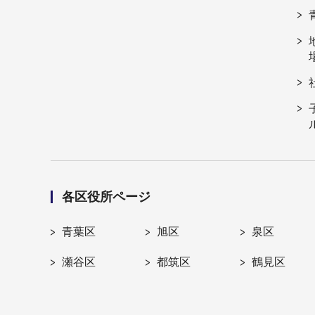
各区役所ページ
青葉区
旭区
泉区
瀬谷区
都筑区
鶴見区