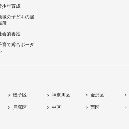
青少年育成
地域の子どもの居
場所
社会的養護
子育て総合ポータ
ル
磯子区
神奈川区
金沢区
戸塚区
中区
西区