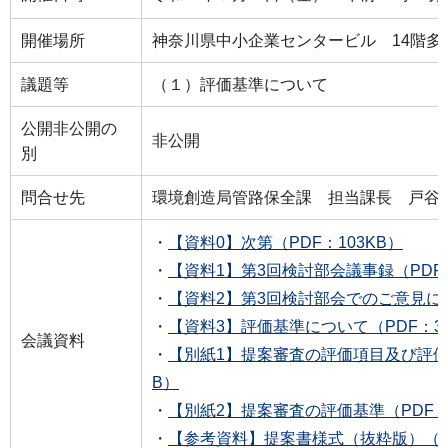
開催場所
神奈川県中小企業センタービル 14階多
議題等
（１）評価基準について
公開非公開の
非公開
別
問合せ先
環境創造局管路保全課 担当課長 戸谷 公朋 T
・
【資料0】次第（PDF：103KB）
・
【資料1】第3回検討部会議事録（PDF：
・
【資料2】第3回検討部会でのご意見につ
・
【資料3】評価基準について（PDF：34
会議資料
・
【別紙1】提案審査の評価項目及び評価の
B）
・
【別紙2】提案審査の評価基準（PDF：3
・
【参考資料】提案書様式（抜粋版）（PD