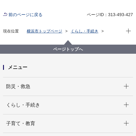
前のページに戻る
ページID：313-493-427
現在位
現在位置
横浜市トップページ
くらし・手続き
まちづくり・環境
河川・下水道
下水道
下水道に関する取組
下水道管路の公民連携事業
下水道管路の包括的民間委託検討部会
ページトップへ
第４回下水道管路の包括的民間委託検討部会
メニュー
開く
防災・救急
開く
くらし・手続き
開く
子育て・教育