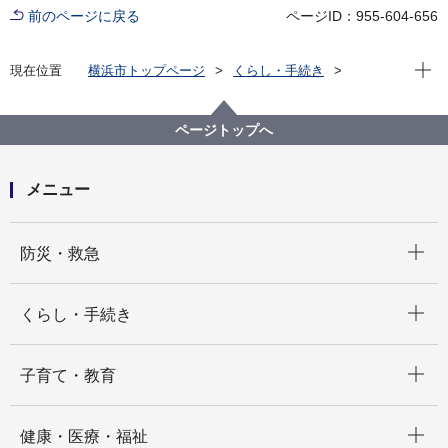
前のページに戻る
ページID：955-604-656
現在位
現在位置
横浜市トップページ
くらし・手続き
まちづくり・環境
河川・下水道
下水道
水再生センター・事務所
ページトップへ
メニュー
開く
防災・救急
開く
くらし・手続き
開く
子育て・教育
開く
健康・医療・福祉