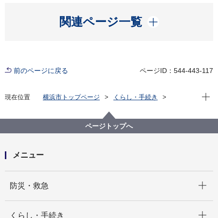
開く
関連ページ一覧
前のページに戻る
ページID：544-443-117
現在位
現在位置
横浜市トップページ
くらし・手続き
まちづくり・環境
環境保全
調査・観測
環境監視
月報
水質汚濁の月間速報値
海域の水質測定結果の速報値（2025年度）
ページトップへ
メニュー
開く
防災・救急
開く
くらし・手続き