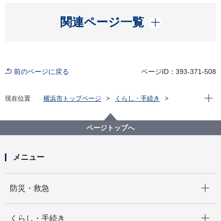
開く
関連ページ一覧
前のページに戻る
ページID：393-371-508
現在位
現在位置
横浜市トップページ
くらし・手続き
まちづくり・環境
環境保全
調査・観測
環境監視
月報
水質汚濁の月間速報値
河川の水質測定結果の速報値（2023年度）
ページトップへ
メニュー
開く
防災・救急
開く
くらし・手続き