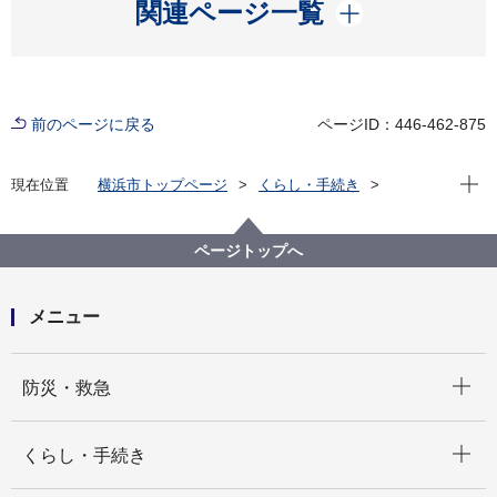
開く
関連ページ一覧
前のページに戻る
ページID：446-462-875
現在位
現在位置
横浜市トップページ
くらし・手続き
まちづくり・環境
環境保全
環境保全の取組
環境アセスメント
横浜市環境影響評価制度の改正
ページトップへ
横浜市環境影響評価条例・同条例施行規則の一部改正
について（平成24年４月施行）
メニュー
開く
防災・救急
開く
くらし・手続き