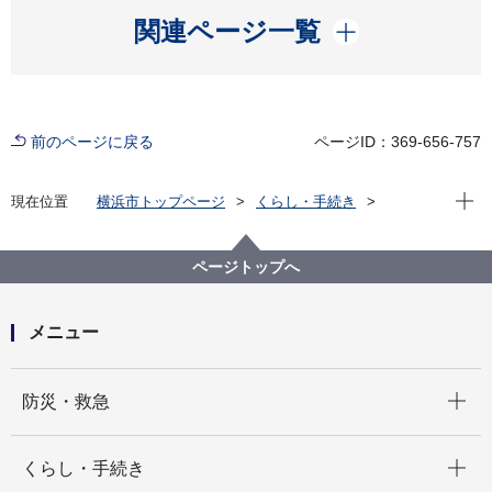
開く
関連ページ一覧
前のページに戻る
ページID：369-656-757
現在位
現在位置
横浜市トップページ
くらし・手続き
まちづくり・環境
環境保全
環境保全の取組
環境アセスメント
横浜市環境影響評価制度の改正
ページトップへ
横浜市環境影響評価条例の一部改正について（平成25
年４月一部施行、平成25年７月全部施行）
メニュー
開く
防災・救急
開く
くらし・手続き