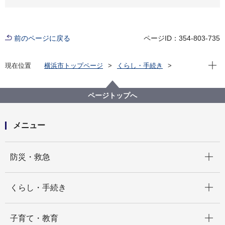
前のページに戻る
ページID：354-803-735
現在位
現在位置
横浜市トップページ
くらし・手続き
まちづくり・環境
環境保全
環境保全の取組
環境アセスメント
横浜市環境影響評価制度の改正
ページトップへ
横浜市環境影響評価条例施行規則の一部改正について
（令和７年９月施行）
メニュー
開く
防災・救急
開く
くらし・手続き
開く
子育て・教育