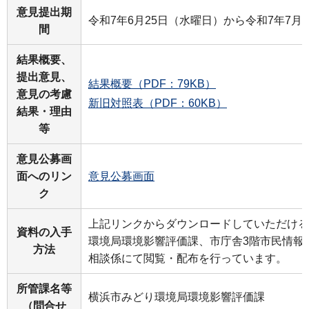
意見提出期
令和7年6月25日（水曜日）から令和7年7月
間
結果概要、
提出意見、
結果概要（PDF：79KB）
意見の考慮
新旧対照表（PDF：60KB）
結果・理由
等
意見公募画
面へのリン
意見公募画面
ク
上記リンクからダウンロードしていただける
資料の入手
環境局環境影響評価課、市庁舎3階市民情報
方法
相談係にて閲覧・配布を行っています。
所管課名等
横浜市みどり環境局環境影響評価課
（問合せ