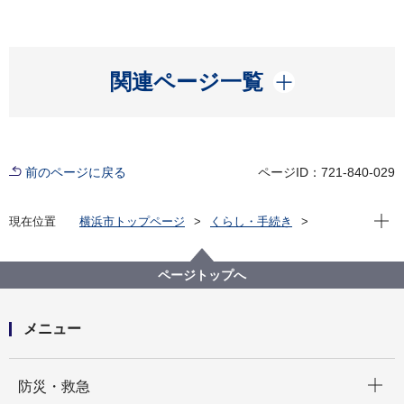
開く
関連ページ一覧
前のページに戻る
ページID：721-840-029
現在位
現在位置
横浜市トップページ
くらし・手続き
まちづくり・環境
環境保全
環境保全の取組
環境アセスメント
横浜市環境影響評価審査会
ページトップへ
横浜市環境影響評価審査会開催記録
メニュー
開く
防災・救急