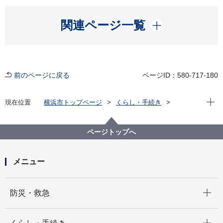
開く
関連ページ一覧
前のページに戻る
ページID：580-717-180
現在位
現在位置
横浜市トップページ
くらし・手続き
まちづくり・環境
道路
建設
都市計画道路
用地買収の流れ
ページトップへ
メニュー
開く
防災・救急
開く