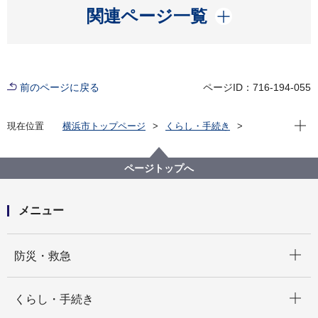
開く
関連ページ一覧
前のページに戻る
ページID：716-194-055
現在位
現在位置
横浜市トップページ
くらし・手続き
まちづくり・環境
道路
管理・占用・資産活用
資産活用
JR桜木町駅前広場イベントスペースのご利用案内
ページトップへ
メニュー
開く
防災・救急
開く
くらし・手続き