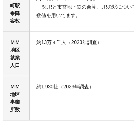
町駅
※JRと市営地下鉄の合算。JRの駅につい
乗降
数値を用いてます。
客数
ＭＭ
約13万４千人（2023年調査）
地区
就業
人口
ＭＭ
約1,930社（2023年調査）
地区
事業
所数