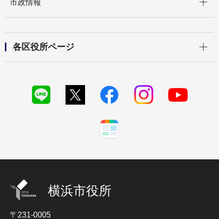
市政情報
開く
各区役所ページ
横浜市役所
〒231-0005