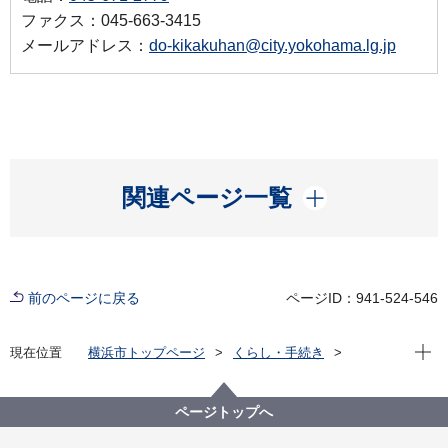
ファクス：045-663-3415
メールアドレス：
do-kikakuhan@city.yokohama.lg.jp
開く
関連ページ一覧
前のページに戻る
ページID：941-524-546
現在位
現在位置
横浜市トップページ
くらし・手続き
まちづくり・環境
道路
企画・計画等
道路整備の基本計画等
広域道路交通ビジョン・計画
ページトップへ