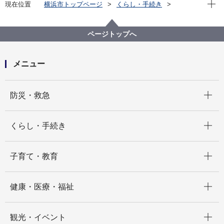
現在位
現在位置
横浜市トップページ
くらし・手続き
まちづくり・環境
道路
企画・計画等
道路整備の基本計画等
道路の整備に関するプログラム
ページトップへ
メニュー
開く
防災・救急
開く
くらし・手続き
開く
子育て・教育
開く
健康・医療・福祉
開く
観光・イベント