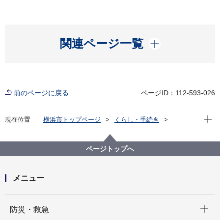
開く
関連ページ一覧
前のページに戻る
ページID：112-593-026
現在位
現在位置
横浜市トップページ
くらし・手続き
まちづくり・環境
道路
安全施設
よくある質問と答え
よくある質問と答え 市営地下駐車場関係
ページトップへ
メニュー
開く
防災・救急