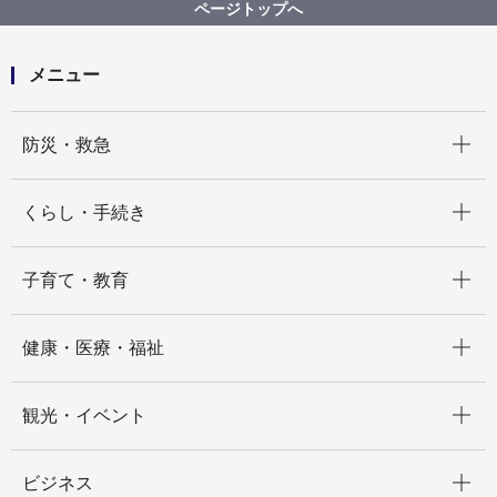
歩道と車道の段差をなくしてください。
ページトップへ
メニュー
開く
防災・救急
開く
くらし・手続き
開く
子育て・教育
開く
健康・医療・福祉
開く
観光・イベント
開く
ビジネス