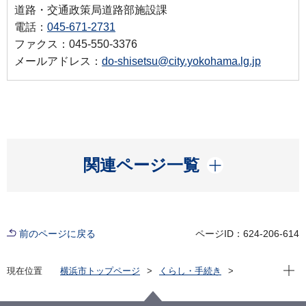
道路・交通政策局道路部施設課
電話：
045-671-2731
ファクス：045-550-3376
メールアドレス：
do-shisetsu@city.yokohama.lg.jp
開く
関連ページ一覧
前のページに戻る
ページID：624-206-614
現在位
現在位置
横浜市トップページ
くらし・手続き
まちづくり・環境
道路
安全施設
よくある質問と答え