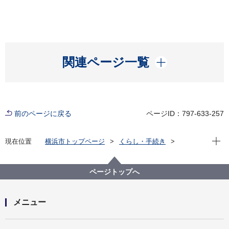
開く
関連ページ一覧
前のページに戻る
ページID：797-633-257
現在位
現在位置
横浜市トップページ
くらし・手続き
市民協働・学び
市民と行政の協働
協働について
横浜市市民協働推進センター
ページトップへ
メニュー
開く