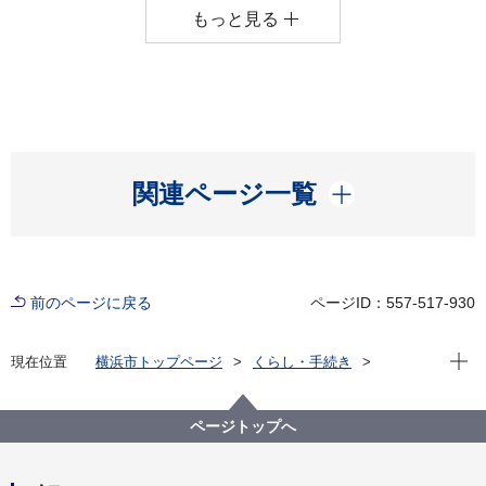
もっと見る
開く
関連ページ一覧
前のページに戻る
ページID：557-517-930
現在位
現在位置
横浜市トップページ
くらし・手続き
市民協働・学び
図書館
各図書館
都筑図書館
都筑図書館のイベント
ページトップへ