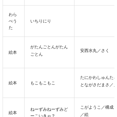
わら
べう
いちりにり
た
がたんごとんがたん
安西水丸／さく
絵本
ごとん
たにかわしゅんたろ
絵本
もこもこもこ
とながさだまさ／
こがようこ／構成・
ねーずみねーずみど
絵本
／絵
ーこいきゃ？