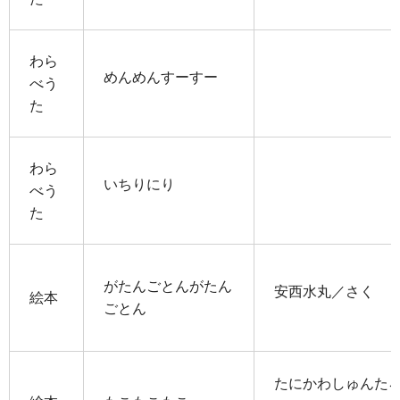
わら
めんめんすーすー
べう
た
わら
いちりにり
べう
た
がたんごとんがたん
安西水丸／さく
絵本
ごとん
たにかわしゅんたろ