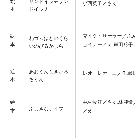
絵
サンドイッチサン
小西英子／さく
本
ドイッチ
絵
マイク・サーラー／ぶん
わゴムはどのくら
本
ョイナー／え,岸田衿子
いのびるかしら
絵
あおくんときいろ
レオ・レオーニ／作,藤
本
ちゃん
絵
中村牧江／さく,林健造／
ふしぎなナイフ
本
／え