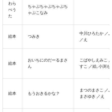
わら
ちゃぷちゃぷちゃぷち
べう
ゃぷこなみ
た
中川ひろたか ／ぶ
絵本
つみき
／え
おいちにのだーるまさ
こばやしえみこ ／
絵本
ん
すこ ／絵, 小渕も
まつのまさこ ／ぶ
絵本
もうおきるかな？
まさゆき ／え