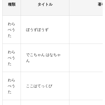
種類
タイトル
著
わら
べう
ぼうずぼうず
た
わら
でこちゃん はなちゃ
べう
ん
た
わら
べう
ここはてっくび
た