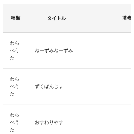
種類
タイトル
著者
わら
べう
ねーずみねーずみ
た
わら
べう
ずくぼんじょ
た
わら
べう
おすわりやす
た