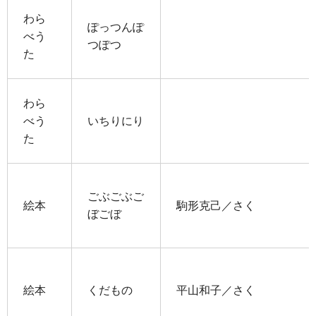
わら
ぽっつんぽ
べう
つぽつ
た
わら
べう
いちりにり
た
ごぶごぶご
絵本
駒形克己／さく
ぼごぼ
絵本
くだもの
平山和子／さく