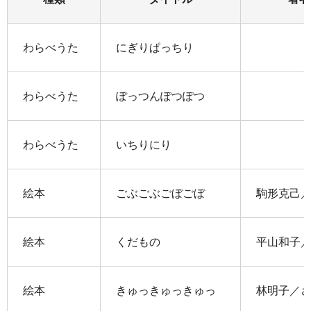
わらべうた
にぎりぱっちり
わらべうた
ぽっつんぽつぽつ
わらべうた
いちりにり
絵本
ごぶごぶごぼごぼ
駒形克己
絵本
くだもの
平山和子
絵本
きゅっきゅっきゅっ
林明子／