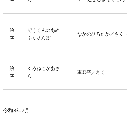
絵
ぞうくんのあめ
なかのひろたか／さく・
本
ふりさんぽ
絵
くろねこかあさ
東君平／さく
本
ん
令和8年7月