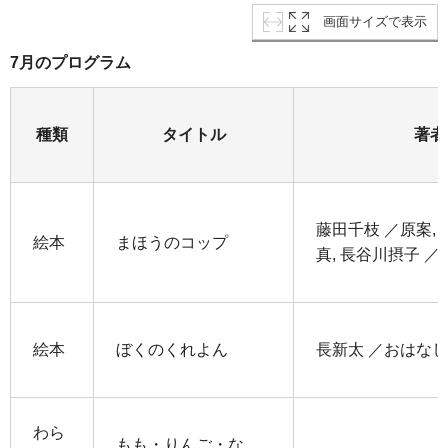
画面サイズで表示
7月のプログラム
種類
タイトル
著者
藤田千枝 ／原案, 
絵本
まほうのコップ
真, 長谷川摂子 ／
絵本
ぼくのくれよん
長新太 ／おはな
わら
もも・りんご・な