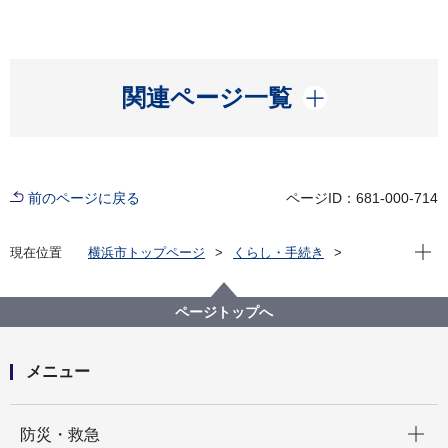
開く
関連ページ一覧
前のページに戻る
ページID：681-000-714
現在位
現在位置
横浜市トップページ
くらし・手続き
市民協働・学び
図書館
各図書館
都筑図書館
都筑図書館のイベント
おはなし会プログラム
ページトップへ
メニュー
開く
防災・救急