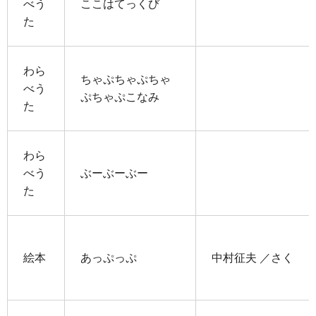
べう
ここはてっくび
た
わら
ちゃぷちゃぷちゃ
べう
ぷちゃぷこなみ
た
わら
べう
ぶーぶーぶー
た
絵本
あっぷっぷ
中村征夫 ／さく