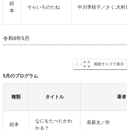
絵
そらいろのたね
中川李枝子／さく,大村
本
令和8年5月
画面サイズで表示
5月のプログラム
種類
タイトル
著者
なにをたべたかわ
長新太／作
絵本
かる？