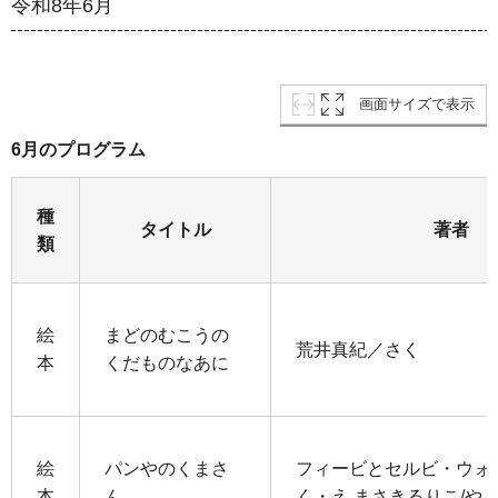
令和8年6月
画面サイズで表示
6月のプログラム
種
タイトル
著者
類
絵
まどのむこうの
荒井真紀／さく
本
くだものなあに
絵
パンやのくまさ
フィービとセルビ・ウォ
本
ん
く・え,まさきるりこ/や