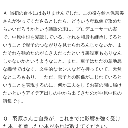
Ａ. 当初の台本にはありませんでした。この役を鈴木保奈美
さんがやってくださるとしたら、どういう母親像で攻めた
らいいだろうかという議論の末に、プロデューサーの案
で、中原中也を愛読している、それを和彦も継承してると
いうことで親子のつながりを見せられるんじゃないか、ま
たそれを勧めたのが亡き夫だったという裏設定もありなん
じゃないかというようなこと。また、重子はただの意地悪
な義母ではなく、文学的なセンスなどを持っていて、天然
なところもあり、 ただ、息子との関係がこじれていると
いうことを表現するのに、何か工夫をしてお茶の間に届け
たいというアイデア出しの中から出てきたのが中原中也の
詩集です。
Ｑ．羽原さんご自身が、これまでに影響を強く受け
た本、推薦したい本があれば教えてください。