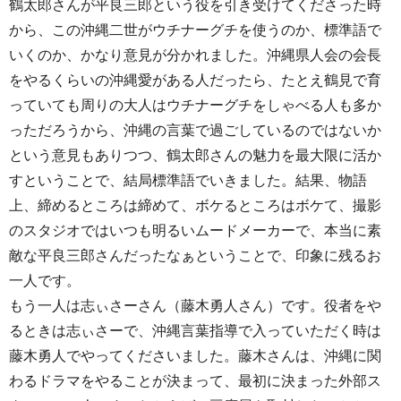
鶴太郎さんが平良三郎という役を引き受けてくださった時
から、この沖縄二世がウチナーグチを使うのか、標準語で
いくのか、かなり意見が分かれました。沖縄県人会の会長
をやるくらいの沖縄愛がある人だったら、たとえ鶴見で育
っていても周りの大人はウチナーグチをしゃべる人も多か
っただろうから、沖縄の言葉で過ごしているのではないか
という意見もありつつ、鶴太郎さんの魅力を最大限に活か
すということで、結局標準語でいきました。結果、物語
上、締めるところは締めて、ボケるところはボケて、撮影
のスタジオではいつも明るいムードメーカーで、本当に素
敵な平良三郎さんだったなぁということで、印象に残るお
一人です。
もう一人は志ぃさーさん（藤木勇人さん）です。役者をや
るときは志ぃさーで、沖縄言葉指導で入っていただく時は
藤木勇人でやってくださいました。藤木さんは、沖縄に関
わるドラマをやることが決まって、最初に決まった外部ス