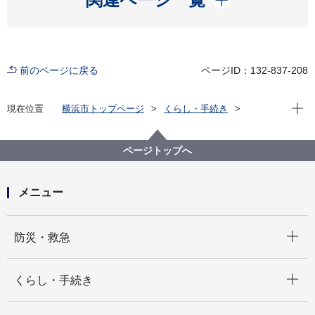
前のページに戻る
ページID：132-837-208
現在位
現在位置
横浜市トップページ
くらし・手続き
市民協働・学び
図書館
各図書館
鶴見図書館
鶴見区読書活動推進目標
鶴見区読書活動報告 令和４年度
ページトップへ
メニュー
開く
防災・救急
開く
くらし・手続き
開く