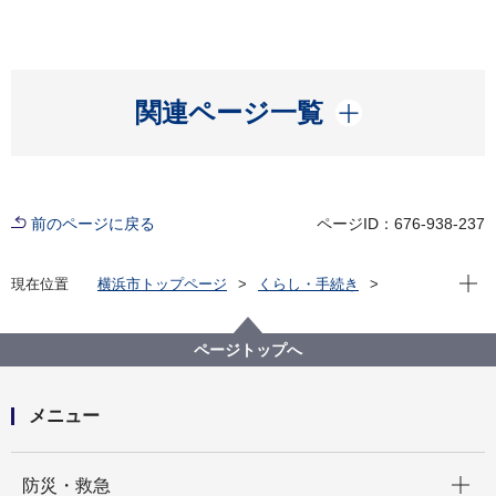
開く
関連ページ一覧
前のページに戻る
ページID：676-938-237
現在位
現在位置
横浜市トップページ
くらし・手続き
市民協働・学び
図書館
各図書館
旭図書館
旭区を知る
よみがえる昭和の街並み 旭区風景写真アーカイブ
ページトップへ
1.上白根
上白根長坂第三公園付近(画像番号b100)
メニュー
開く
防災・救急