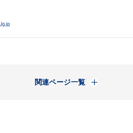
lg.jp
開く
関連ページ一覧