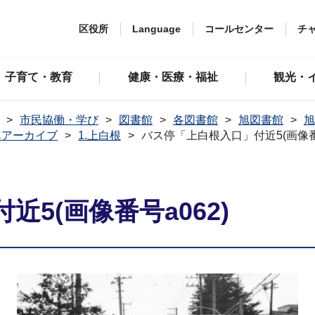
区役所
Language
コールセンター
チ
子育て・教育
健康・医療・福祉
観光・
市民協働・学び
図書館
各図書館
旭図書館
旭
真アーカイブ
1.上白根
バス停「上白根入口」付近5(画像番号
5(画像番号a062)