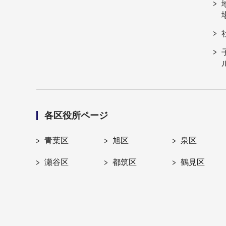
各区役所ページ
青葉区
旭区
泉区
瀬谷区
都筑区
鶴見区