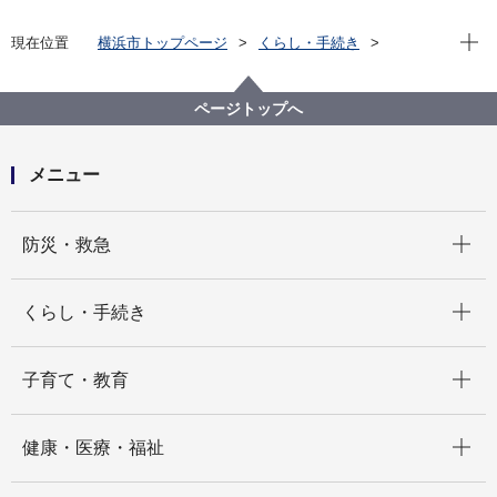
現在位
現在位置
横浜市トップページ
くらし・手続き
市民協働・学び
図書館
各図書館
旭図書館
旭区を知る
よみがえる昭和の街並み 旭区風景写真アーカイブ
ページトップへ
1.上白根
上白根小学校付近17(画像番号b094)
メニュー
開く
防災・救急
開く
くらし・手続き
開く
子育て・教育
開く
健康・医療・福祉
開く