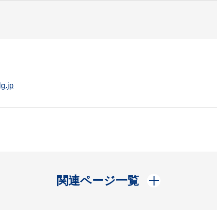
g.jp
開く
関連ページ一覧