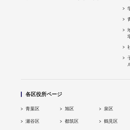
各区役所ページ
青葉区
旭区
泉区
瀬谷区
都筑区
鶴見区