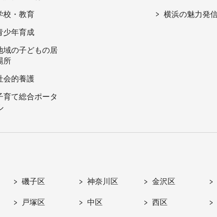
学校・教育
横浜の魅力発
青少年育成
地域の子どもの居
場所
社会的養護
子育て総合ポータ
ル
磯子区
神奈川区
金沢区
戸塚区
中区
西区