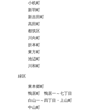
小机町
新羽町
新吉田町
高田町
都筑区
川向町
折本町
東方町
池辺町
川和町
緑区
東本郷町
鴨居町 鴨居一～七丁目
白山一～四丁目・上山町
中山町