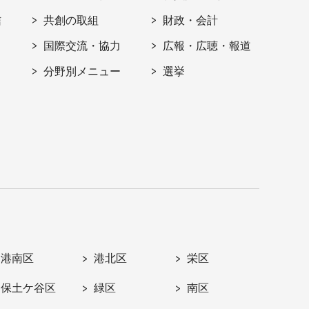
信
共創の取組
財政・会計
国際交流・協力
広報・広聴・報道
分野別メニュー
選挙
港南区
港北区
栄区
保土ケ谷区
緑区
南区