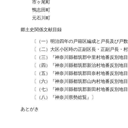
市ヶ尾町
鴨志田町
元石川町
郷土史関係文献目録
〔（一）明治四年の戸籍区編成と戸長及び戸数
〔（二）大区小区時の正副区長・正副戸長・村
〔（三）『神奈川縣都筑郡中里村地番反別地目
〔（四）『神奈川縣都筑郡新治村地番反別地目
〔（五）『神奈川縣都筑郡田奈村地番反別地目
〔（六）『神奈川縣都筑郡山内村地番反別地目
〔（七）『神奈川縣都筑郡新田村地番反別地目
〔（八）『神奈川県勢総覧』〕
あとがき