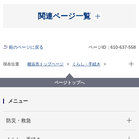
開く
関連ページ一覧
前のページに戻る
ページID：610-637-558
現在位
現在位置
横浜市トップページ
くらし・手続き
戸籍・税・保険
税金
横浜市の市税
横浜みどり税
横浜みどり税条例の制定・改正の経緯
ページトップへ
メニュー
開く
防災・救急
開く