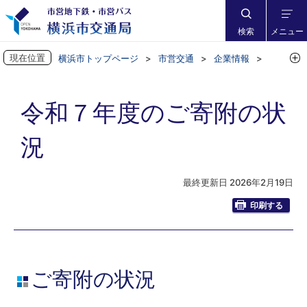
検索
メニュー
現在位置
横浜市トップページ
市営交通
企業情報
撮影協力・広告・駅ナカなど
令和７年度のご寄附の状況
令和７年度のご寄附の状
況
最終更新日 2026年2月19日
印刷する
ご寄附の状況