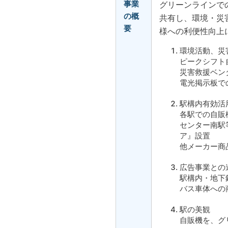
事業
グリーンラインで
の概
共有し、環境・災
要
様への利便性向上
環境活動、災
ピークシフト
災害救援ベン
電光掲示板で
駅構内有効活
各駅での自販
センター南駅
ア』設置
他メーカー商
広告事業との
駅構内・地下
バス車体への
駅の美観
自販機を、グ