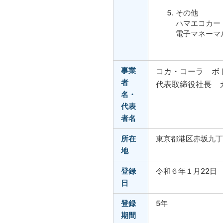
その他
ハマエコカー
電子マネーマ
事業
コカ・コーラ ボ
者
代表取締役社長 
名・
代表
者名
所在
東京都港区赤坂九丁
地
登録
令和６年１月22日
日
登録
5年
期間