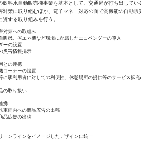
の飲料水自動販売機事業を基本として、交通局が打ち出してい
害対策に取り組むほか、電子マネー対応の面で高機能の自動販
に資する取り組みを行う。
害対策への取組み
自販機、省エネ機など環境に配慮したエコベンダーの導入
ダーの設置
の災害情報掲示
用との連携
機コーナーの設置
等に駅利用者に対しての利便性、休憩場所の提供等のサービス拡充
品の取り扱い
連携
鉄車両内への商品広告の出稿
商品広告の出稿
リーンラインをイメージしたデザインに統一