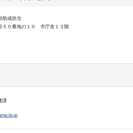
担助成担当
目５０番地の１０ 市庁舎１３階
健課
ma.lg.jp