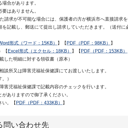
る場合があります。
必要はありません。
引いた請求が不可能な場合には、保護者の方が横浜市へ直接請求
類を記載し、郵送にて提出し請求していただきます。（送付に
Word形式（ワード：15KB）
】【
PDF（PDF：98KB）
】
）【
Excel形式（エクセル：18KB）
】【
PDF（PDF：153KB）
に記載した明細に対する領収書（原本）
児童相談所又は障害児福祉保健課にてお渡しいたします。
す。）
後、障害児福祉保健課で記載内容のチェックを行います。
とがありますので御了承ください。
さい。【
PDF（PDF：433KB）
】
る問い合わせ先