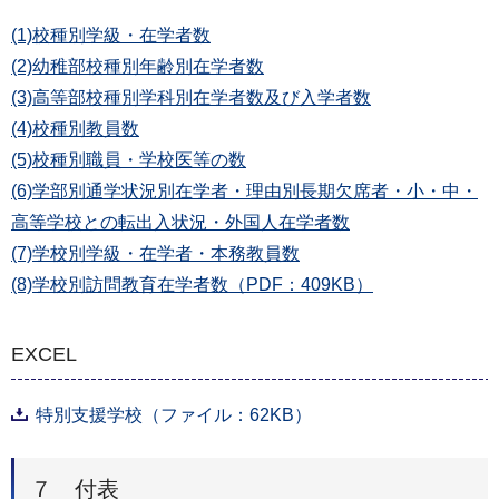
(1)校種別学級・在学者数
(2)幼稚部校種別年齢別在学者数
(3)高等部校種別学科別在学者数及び入学者数
(4)校種別教員数
(5)校種別職員・学校医等の数
(6)学部別通学状況別在学者・理由別長期欠席者・小・中・
高等学校との転出入状況・外国人在学者数
(7)学校別学級・在学者・本務教員数
(8)学校別訪問教育在学者数（PDF：409KB）
EXCEL
特別支援学校（ファイル：62KB）
７ 付表