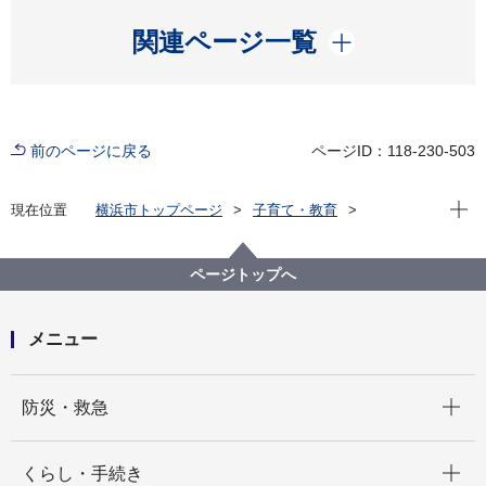
開く
関連ページ一覧
前のページに戻る
ページID：118-230-503
現在位
現在位置
横浜市トップページ
子育て・教育
学校・教育
教育に関する統計・調査
市立学校現況（５月１日現在の市立学校数、児童生徒
数等）
ページトップへ
令和５年度市立学校現況
メニュー
開く
防災・救急
開く
くらし・手続き