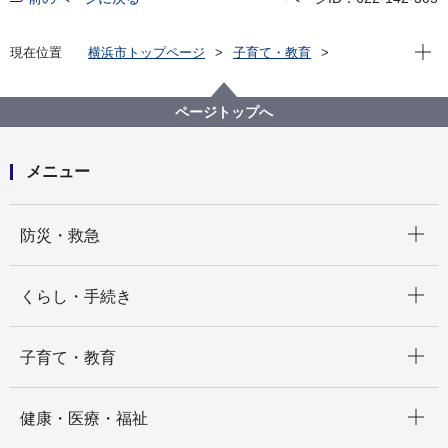
現在位
現在位置
横浜市トップページ
子育て・教育
学校・教育
教育に関する統計・調査
市立学校現況（５月１日現在の市立学校数、児童生徒
数等）
ページトップへ
令和２年度市立学校現況
メニュー
開く
防災・救急
開く
くらし・手続き
開く
子育て・教育
開く
健康・医療・福祉