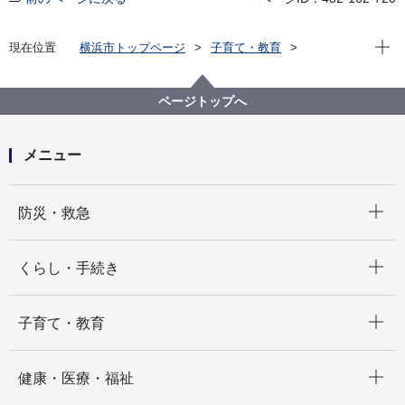
現在位
現在位置
横浜市トップページ
子育て・教育
学校・教育
教育に関する統計・調査
市立学校現況（５月１日現在の市立学校数、児童生徒
数等）
ページトップへ
令和７年度市立学校現況（確定版）
メニュー
開く
防災・救急
開く
くらし・手続き
開く
子育て・教育
開く
健康・医療・福祉