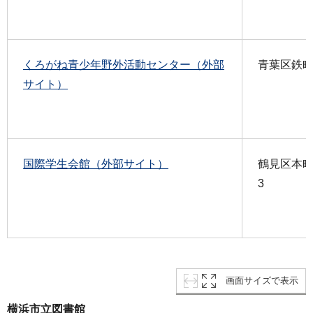
くろがね青少年野外活動センター（外部
青葉区鉄町1
サイト）
国際学生会館（外部サイト）
鶴見区本町通
3
画面サイズで表示
横浜市立図書館