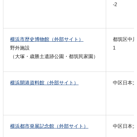
-2
横浜市歴史博物館（外部サイト）
都筑区中川中
野外施設
1
（大塚・歳勝土遺跡公園・都筑民家園）
横浜開港資料館（外部サイト）
中区日本大
横浜都市発展記念館（外部サイト）
中区日本大