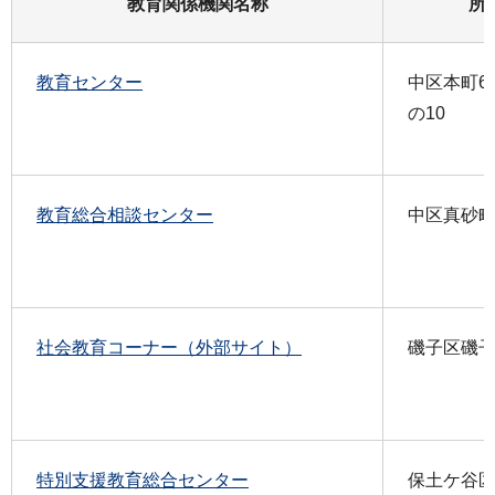
教育関係機関名称
所
教育センター
中区本町6
の10
教育総合相談センター
中区真砂町2
社会教育コーナー（外部サイト）
磯子区磯子3-
特別支援教育総合センター
保土ケ谷区