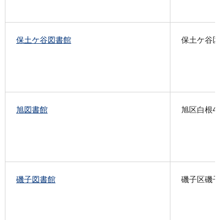
保土ケ谷図書館
保土ケ谷区星
旭図書館
旭区白根4-6
磯子図書館
磯子区磯子3