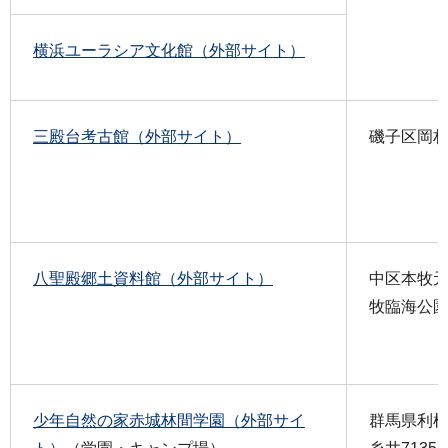
横浜ユーラシア文化館（外部サイト）
三殿台考古館（外部サイト）
磯子区岡村4-
八聖殿郷土資料館（外部サイト）
中区本牧元町
牧臨海公
少年自然の家赤城林間学園（外部サイ
群馬県利