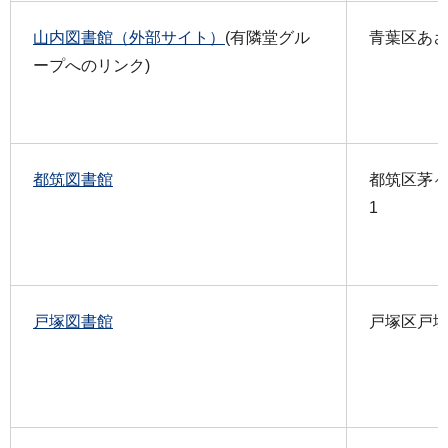
山内図書館（外部サイト）
(有隣堂グル
青葉区あざみ
ープへのリンク)
都筑図書館
都筑区茅ヶ
1
戸塚図書館
戸塚区戸塚