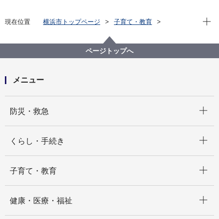
現在位
現在位置
横浜市トップページ
子育て・教育
学校・教育
施設情報
施設のごあんない
ページトップへ
メニュー
開く
防災・救急
開く
くらし・手続き
開く
子育て・教育
開く
健康・医療・福祉