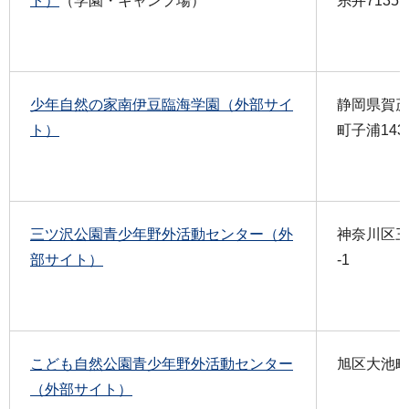
ト）
（学園・キャンプ場）
糸井7135
少年自然の家南伊豆臨海学園（外部サイ
静岡県賀
ト）
町子浦143
三ツ沢公園青少年野外活動センター（外
神奈川区三
部サイト）
-1
こども自然公園青少年野外活動センター
旭区大池町6
（外部サイト）