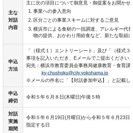
主に次の項目について御意見・御提案をお聞かせ
事業への参入意向
主な
対話
区分ごとの事業スキームに対するご意見
内容
横浜市による食材の一括調達、アレルギー代替
物の提供、おかわり用給食など、新たな取組に
「（様式１）エントリーシート」及び「（様式３
事項を記入いただき、Eメールでご提出ください
申込
宛先：横浜市教育委員会事務局健康教育・食育課
方法
ky-chushoku@city.yokohama.jp
※メールの件名に「【対話参加申込】」と記載し
申込
令和５年６月８日(木曜日)午後５時
締切
対話
令和５年６月19日(月曜日)から令和５年６月23日
実施
指定する日
期間