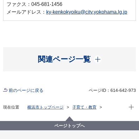
ファクス：045-681-1456
メールアドレス：
ky-kenkokyoiku@city.yokohama.lg.jp
開く
関連ページ一覧
前のページに戻る
ページID：614-642-973
現在位
現在位置
横浜市トップページ
子育て・教育
学校・教育
教育に関する施策・取組
学校給食・昼食
中学校
令和 8 年度からの全員給食に向けて、 事業者の皆さま
ページトップへ
との対話を実施しました。～サウンディング型市場調
査（3 回目）～