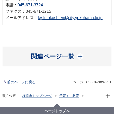
電話：
045-671-3724
ファクス：045-671-1215
メールアドレス：
ky-futokoshien@city.yokohama.lg.jp
開く
関連ページ一覧
前のページに戻る
ページID：804-989-291
現在位
現在位置
横浜市トップページ
子育て・教育
学校・教育
教育に関する施策・取組
児童生徒指導・いじめ防止等の取組
児童・生徒指導の手引き
ページトップへ