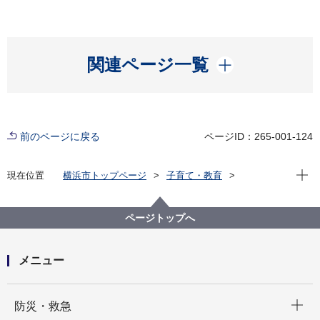
開く
関連ページ一覧
前のページに戻る
ページID：265-001-124
現在位
現在位置
横浜市トップページ
子育て・教育
学校・教育
教育に関する施策・取組
児童生徒指導・いじめ防止等の取組
ページトップへ
メニュー
開く
防災・救急