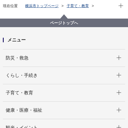
現在位
現在位置
横浜市トップページ
子育て・教育
学校・教育
教育に関する施策・取組
学校保健・安全
インフルエンザ様症状による臨時休業情報
ページトップへ
メニュー
開く
防災・救急
開く
くらし・手続き
開く
子育て・教育
開く
健康・医療・福祉
開く
観光・イベント