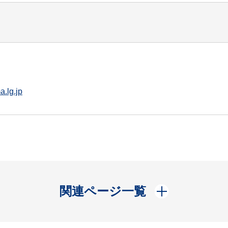
.lg.jp
開く
関連ページ一覧