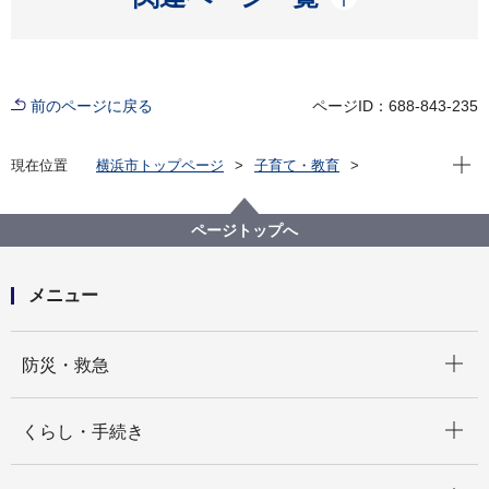
前のページに戻る
ページID：688-843-235
現在位
現在位置
横浜市トップページ
子育て・教育
子育て支援・相談
子どもの遊び場
親と子のつどいの広場
栄区
ページトップへ
メニュー
開く
防災・救急
開く
くらし・手続き
開く