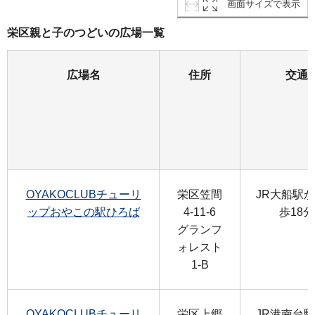
画面サイズで表示
栄区親と子のつどいの広場一覧
広場名
住所
交通
OYAKOCLUBチューリ
栄区笠間
JR大船駅
ップおやこの駅ひろば
4-11-6
歩18分
グランフ
ォレスト
1-B
OYAKOCLUBチューリ
栄区上郷
JR港南台