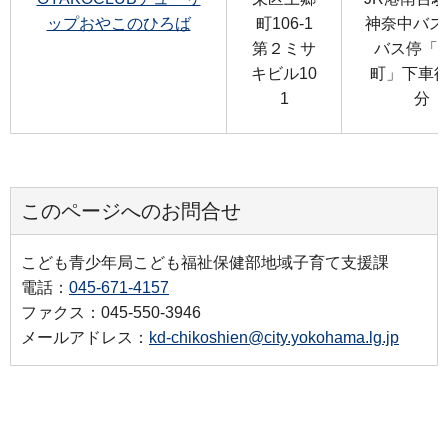
ップおやこのひろば
町106-1
神奈中バス
第２ミサ
バス停「
キビル10
町」下車徒
1
分
このページへのお問合せ
こども青少年局こども福祉保健部地域子育て支援課
電話：
045-671-4157
ファクス：045-550-3946
メールアドレス：
kd-chikoshien@city.yokohama.lg.jp