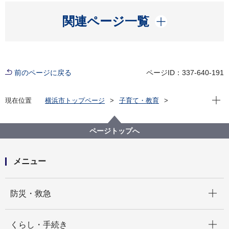
開く
関連ページ一覧
前のページに戻る
ページID：337-640-191
現在位
現在位置
横浜市トップページ
子育て・教育
子育て支援・相談
子どもの遊び場
親と子のつどいの広場
栄区
栄区親と子のつどいの広場一覧
ページトップへ
メニュー
開く
防災・救急
開く
くらし・手続き