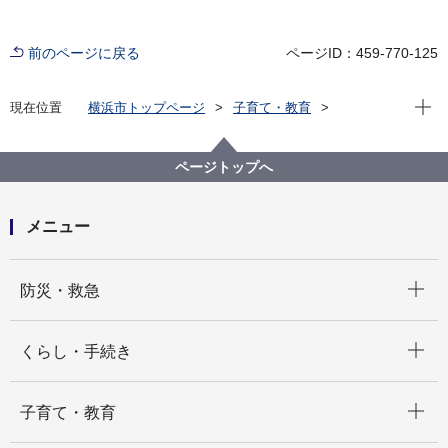
前のページに戻る
ページID：459-770-125
現在位
現在位置
横浜市トップページ
子育て・教育
子育て支援・相談
子どもの遊び場
親と子のつどいの広場
西区
ページトップへ
メニュー
開く
防災・救急
開く
くらし・手続き
開く
子育て・教育