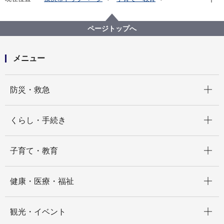
子育て支援・相談
子どもの遊び場
親と子のつどいの広場
西区
西区ぐらんまのいえ
ページトップへ
メニュー
開く
防災・救急
開く
くらし・手続き
開く
子育て・教育
開く
健康・医療・福祉
開く
観光・イベント