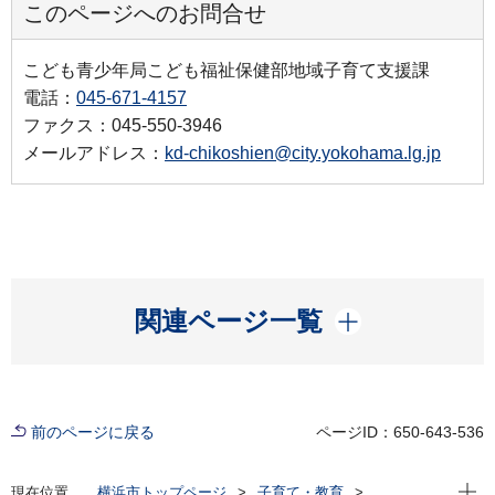
このページへのお問合せ
こども青少年局こども福祉保健部地域子育て支援課
電話：
045-671-4157
ファクス：045-550-3946
メールアドレス：
kd-chikoshien@city.yokohama.lg.jp
開く
関連ページ一覧
前のページに戻る
ページID：650-643-536
現在位
現在位置
横浜市トップページ
子育て・教育