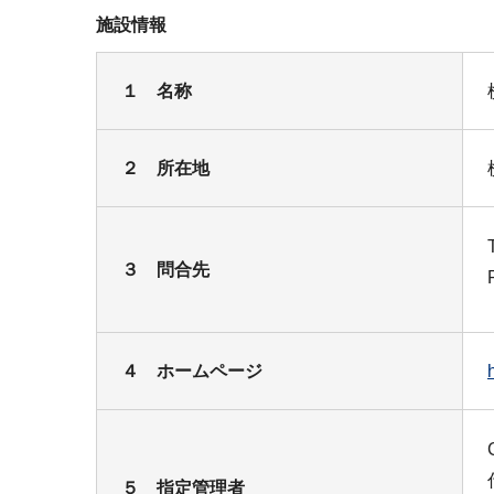
施設情報
１ 名称
２ 所在地
３ 問合先
４ ホームページ
５ 指定管理者